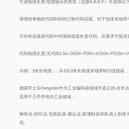
可选电缆长度;电缆输出的类型（连接A,B,E,F）可选
请增加单独的代码到你的订购代码后面。对于电缆末端带
方向和连接器代码中间增加电缆长度代码。应要求可提供
代码电缆长度;无代码1.5m-D03m-F05m-K010m-P015m-U
示例：3米长电缆：...B-D0;3米长电缆末端带M23连接器，顺时
德国亨士乐Hengstler作为工业编码器领域中真正的,在长
适用于几乎所有的工业领域：
钢铁业,纺织业,包装机器,搬运业,玻璃制造和机器人制
境。