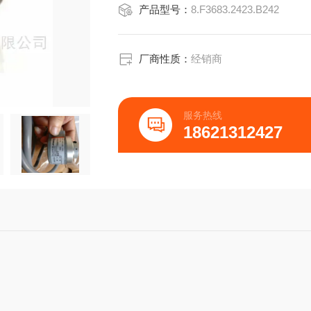
产品型号：
8.F3683.2423.B242
IP65或IP67轴载，轴向/径向?12mm:60N/
?6mm/6.35mm:20N/40N高转速1000
≤1Ncm(IP67)RI
厂商性质：
经销商
服务热线
18621312427