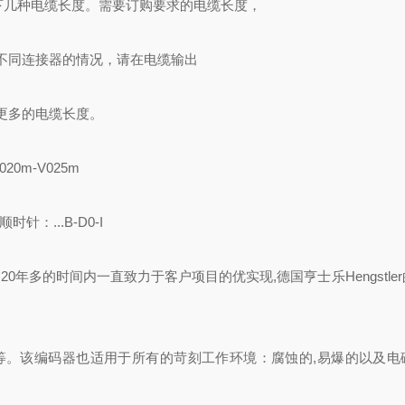
择以下几种电缆长度。需要订购要求的电缆长度，
不同连接器的情况，请在电缆输出
更多的电缆长度。
020m-V025m
针：...B-D0-I
达20年多的时间内一直致力于客户项目的优实现,德国亨士乐Hengstle
造等。该编码器也适用于所有的苛刻工作环境：腐蚀的,易爆的以及电