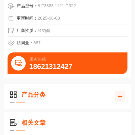
产品型号：
8.F3663.1121.G322
更新时间：
2025-06-08
脉冲数:RI58-O:
1/2/3/4/5/10/15/20/25/30/35/40/45/50/60/64/70/72/80/100/
厂商性质：
经销商
125/
128/144/150/180/200/230/250/256/300/314/350/360/375/4
访问量：
887
00/460/480/
500/512/6
服务热线
18621312427
产品分类
相关文章