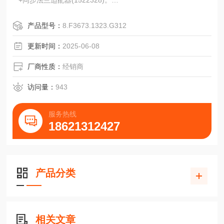
+同步法兰适配器(1522328)。
174编码器计数器指示器继电器打印机切纸机
RI58-Ｔ;4...2500
产品型号：
8.F3673.1323.G312
Ａ=直流5VE=直流10V-30V
T=RS422+报警R=RS422+传感K=推挽
更新时间：
2025-06-08
C=Conin,轴向,顺时针C=Conin,轴向,顺时针C=Conin,轴向,顺
时针
厂商性质：
经销商
D
访问量：
943
服务热线
18621312427
产品分类
相关文章